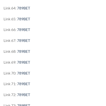
Link 64:
789BET
Link 65:
789BET
Link 66:
789BET
Link 67:
789BET
Link 68:
789BET
Link 69:
789BET
Link 70:
789BET
Link 71:
789BET
Link 72:
789BET
Link 73:
789BET