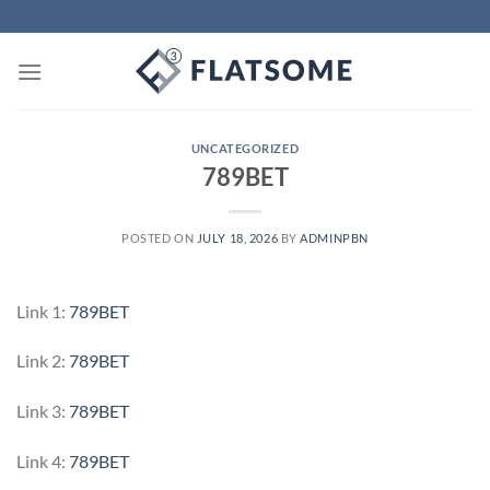
Skip
to
content
UNCATEGORIZED
789BET
POSTED ON
JULY 18, 2026
BY
ADMINPBN
Link 1:
789BET
Link 2:
789BET
Link 3:
789BET
Link 4:
789BET