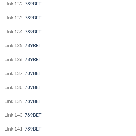
Link 132:
789BET
Link 133:
789BET
Link 134:
789BET
Link 135:
789BET
Link 136:
789BET
Link 137:
789BET
Link 138:
789BET
Link 139:
789BET
Link 140:
789BET
Link 141:
789BET