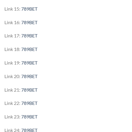
Link 15:
789BET
Link 16:
789BET
Link 17:
789BET
Link 18:
789BET
Link 19:
789BET
Link 20:
789BET
Link 21:
789BET
Link 22:
789BET
Link 23:
789BET
Link 24:
789BET