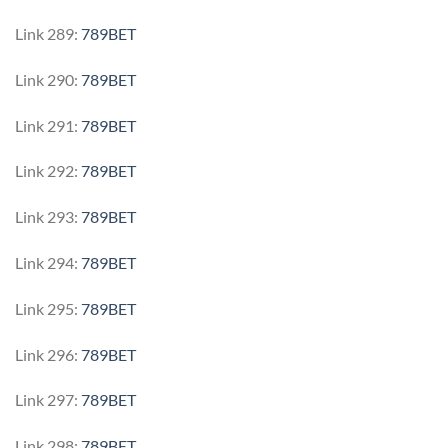
Link 289:
789BET
Link 290:
789BET
Link 291:
789BET
Link 292:
789BET
Link 293:
789BET
Link 294:
789BET
Link 295:
789BET
Link 296:
789BET
Link 297:
789BET
Link 298:
789BET