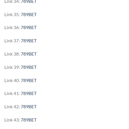
Link 34:
789BET
Link 35:
789BET
Link 36:
789BET
Link 37:
789BET
Link 38:
789BET
Link 39:
789BET
Link 40:
789BET
Link 41:
789BET
Link 42:
789BET
Link 43:
789BET