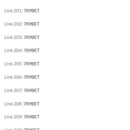
Link 201:
789BET
Link 202:
789BET
Link 203:
789BET
Link 204:
789BET
Link 205:
789BET
Link 206:
789BET
Link 207:
789BET
Link 208:
789BET
Link 209:
789BET
Link 210:
789BET