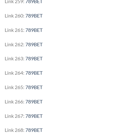
Link 259:
789BET
Link 260:
789BET
Link 261:
789BET
Link 262:
789BET
Link 263:
789BET
Link 264:
789BET
Link 265:
789BET
Link 266:
789BET
Link 267:
789BET
Link 268:
789BET