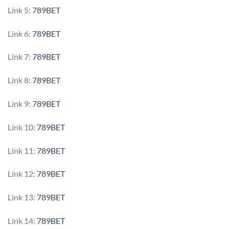
Link 5:
789BET
Link 6:
789BET
Link 7:
789BET
Link 8:
789BET
Link 9:
789BET
Link 10:
789BET
Link 11:
789BET
Link 12:
789BET
Link 13:
789BET
Link 14:
789BET