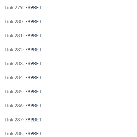
Link 279:
789BET
Link 280:
789BET
Link 281:
789BET
Link 282:
789BET
Link 283:
789BET
Link 284:
789BET
Link 285:
789BET
Link 286:
789BET
Link 287:
789BET
Link 288:
789BET