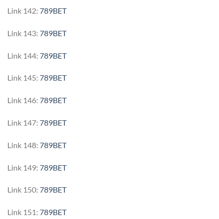
Link 142:
789BET
Link 143:
789BET
Link 144:
789BET
Link 145:
789BET
Link 146:
789BET
Link 147:
789BET
Link 148:
789BET
Link 149:
789BET
Link 150:
789BET
Link 151:
789BET