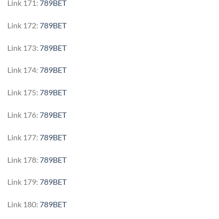
Link 171:
789BET
Link 172:
789BET
Link 173:
789BET
Link 174:
789BET
Link 175:
789BET
Link 176:
789BET
Link 177:
789BET
Link 178:
789BET
Link 179:
789BET
Link 180:
789BET