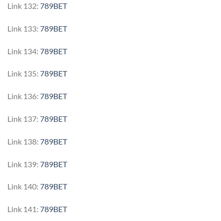
Link 132:
789BET
Link 133:
789BET
Link 134:
789BET
Link 135:
789BET
Link 136:
789BET
Link 137:
789BET
Link 138:
789BET
Link 139:
789BET
Link 140:
789BET
Link 141:
789BET