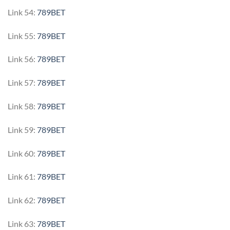
Link 54:
789BET
Link 55:
789BET
Link 56:
789BET
Link 57:
789BET
Link 58:
789BET
Link 59:
789BET
Link 60:
789BET
Link 61:
789BET
Link 62:
789BET
Link 63:
789BET