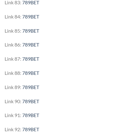
Link 83:
789BET
Link 84:
789BET
Link 85:
789BET
Link 86:
789BET
Link 87:
789BET
Link 88:
789BET
Link 89:
789BET
Link 90:
789BET
Link 91:
789BET
Link 92:
789BET