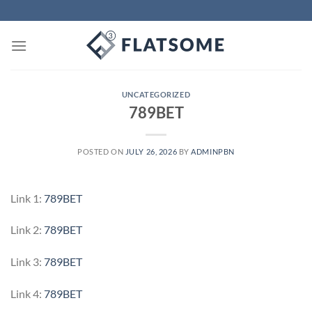
Skip
to
content
UNCATEGORIZED
789BET
POSTED ON
JULY 26, 2026
BY
ADMINPBN
Link 1:
789BET
Link 2:
789BET
Link 3:
789BET
Link 4:
789BET