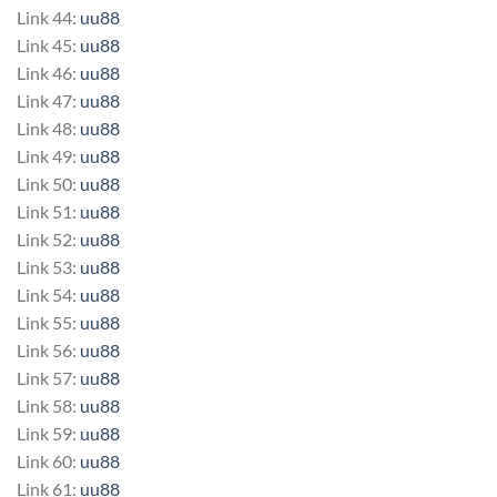
Link 44:
uu88
Link 45:
uu88
Link 46:
uu88
Link 47:
uu88
Link 48:
uu88
Link 49:
uu88
Link 50:
uu88
Link 51:
uu88
Link 52:
uu88
Link 53:
uu88
Link 54:
uu88
Link 55:
uu88
Link 56:
uu88
Link 57:
uu88
Link 58:
uu88
Link 59:
uu88
Link 60:
uu88
Link 61:
uu88