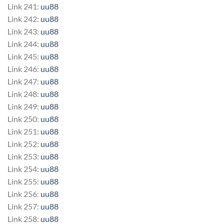
Link 241:
uu88
Link 242:
uu88
Link 243:
uu88
Link 244:
uu88
Link 245:
uu88
Link 246:
uu88
Link 247:
uu88
Link 248:
uu88
Link 249:
uu88
Link 250:
uu88
Link 251:
uu88
Link 252:
uu88
Link 253:
uu88
Link 254:
uu88
Link 255:
uu88
Link 256:
uu88
Link 257:
uu88
Link 258:
uu88