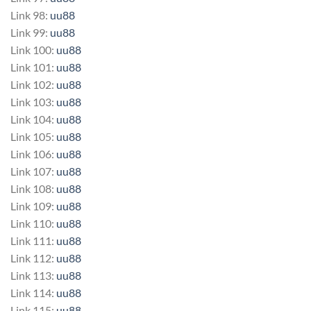
Link 98:
uu88
Link 99:
uu88
Link 100:
uu88
Link 101:
uu88
Link 102:
uu88
Link 103:
uu88
Link 104:
uu88
Link 105:
uu88
Link 106:
uu88
Link 107:
uu88
Link 108:
uu88
Link 109:
uu88
Link 110:
uu88
Link 111:
uu88
Link 112:
uu88
Link 113:
uu88
Link 114:
uu88
Link 115:
uu88