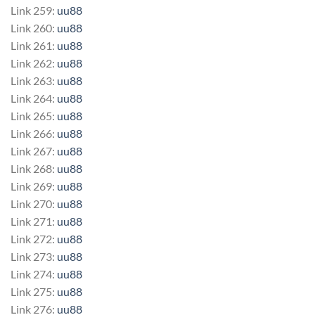
Link 259:
uu88
Link 260:
uu88
Link 261:
uu88
Link 262:
uu88
Link 263:
uu88
Link 264:
uu88
Link 265:
uu88
Link 266:
uu88
Link 267:
uu88
Link 268:
uu88
Link 269:
uu88
Link 270:
uu88
Link 271:
uu88
Link 272:
uu88
Link 273:
uu88
Link 274:
uu88
Link 275:
uu88
Link 276:
uu88