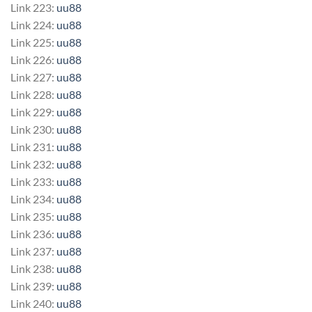
Link 223:
uu88
Link 224:
uu88
Link 225:
uu88
Link 226:
uu88
Link 227:
uu88
Link 228:
uu88
Link 229:
uu88
Link 230:
uu88
Link 231:
uu88
Link 232:
uu88
Link 233:
uu88
Link 234:
uu88
Link 235:
uu88
Link 236:
uu88
Link 237:
uu88
Link 238:
uu88
Link 239:
uu88
Link 240:
uu88