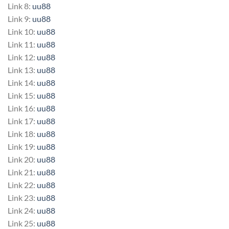
Link 8:
uu88
Link 9:
uu88
Link 10:
uu88
Link 11:
uu88
Link 12:
uu88
Link 13:
uu88
Link 14:
uu88
Link 15:
uu88
Link 16:
uu88
Link 17:
uu88
Link 18:
uu88
Link 19:
uu88
Link 20:
uu88
Link 21:
uu88
Link 22:
uu88
Link 23:
uu88
Link 24:
uu88
Link 25:
uu88