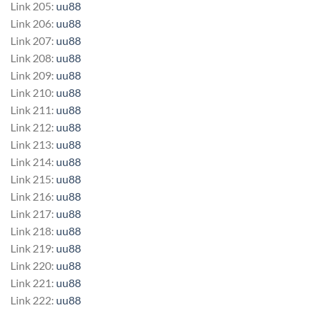
Link 205:
uu88
Link 206:
uu88
Link 207:
uu88
Link 208:
uu88
Link 209:
uu88
Link 210:
uu88
Link 211:
uu88
Link 212:
uu88
Link 213:
uu88
Link 214:
uu88
Link 215:
uu88
Link 216:
uu88
Link 217:
uu88
Link 218:
uu88
Link 219:
uu88
Link 220:
uu88
Link 221:
uu88
Link 222:
uu88