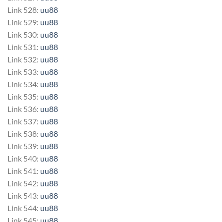
Link 528:
uu88
Link 529:
uu88
Link 530:
uu88
Link 531:
uu88
Link 532:
uu88
Link 533:
uu88
Link 534:
uu88
Link 535:
uu88
Link 536:
uu88
Link 537:
uu88
Link 538:
uu88
Link 539:
uu88
Link 540:
uu88
Link 541:
uu88
Link 542:
uu88
Link 543:
uu88
Link 544:
uu88
Link 545:
uu88