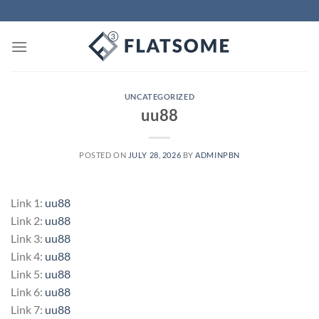
Skip
to
content
UNCATEGORIZED
uu88
POSTED ON
JULY 28, 2026
BY
ADMINPBN
Link 1:
uu88
Link 2:
uu88
Link 3:
uu88
Link 4:
uu88
Link 5:
uu88
Link 6:
uu88
Link 7:
uu88